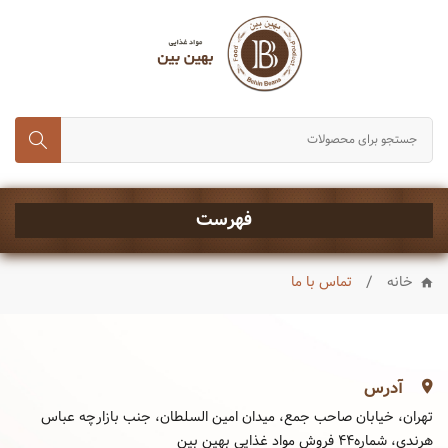
انواع برنج
حبوبات و غلات
رب، تن ماهی و کنسروجات
چای,قند و شکر
خشکبار
فهرست
ماکارونی و رشته
/
خانه
تماس با ما
انواع روغن
چاشنی ها
شیرینی و تنقلات
آدرس
نوشیدنی ها
تهران، خیابان صاحب جمع، میدان امین السلطان، جنب بازارچه عباس
هرندی، شماره۴۴ فروش مواد غذایی بهین بین
ادویه جات