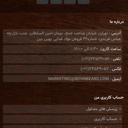
درباره ما
آدرس
: تهران، خيابان صاحب جمع، ميدان امين السلطان، جنب بازارچه
عباس هرندي، شماره44 فروش مواد غذایی بهین بین
ساعت کاری
از 8:30 الی 18:00
تلفن
: 33549056(021)
فکس
: 33549057(021)
ایمیل
: MARKETING@BEHINBEANS.COM
حساب کاربری من
پرسش های متداول
حساب کاربری