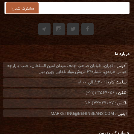
درباره ما
آدرس
: تهران، خيابان صاحب جمع، ميدان امين السلطان، جنب بازارچه
عباس هرندي، شماره44 فروش مواد غذایی بهین بین
ساعت کاری
از 8:30 الی 18:00
تلفن
: 33549056(021)
فکس
: 33549057(021)
ایمیل
: MARKETING@BEHINBEANS.COM
حساب کاربری من