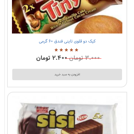
کیک دو قلوی تاینی فندق ۶۰ گرمی
۳.۰۰۰
تومان
۲.۴۰۰
تومان
5.00
از
5
افزودن به سبد خرید