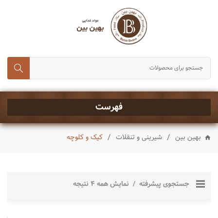
انواع برنج
حبوبات و غلات
رب، تن ماهی و کنسروجات
چای,قند و شکر
خشکبار
فهرست
ماکارونی و رشته
/
/
بهین بین
شیرینی و تنقلات
کیک و کلوچه
انواع روغن
چاشنی ها
شیرینی و تنقلات
جستجوی پیشرفته
نمایش همه 4 نتیجه
نوشیدنی ها
ادویه جات