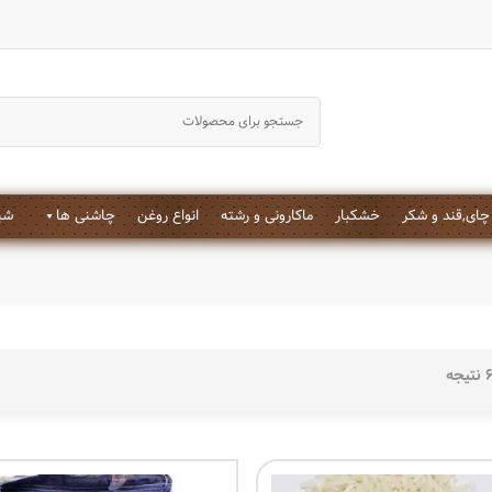
جستجو کردن
چای,قند و شکر
خشکبار
ماکارونی و رشته
انواع روغن
چاشنی ها
شیر