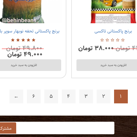
برنج پاکستانی تاکسی
برنج پاکستانی تحفه نوبهار سوپر ب
0 نظرات
۴
تومان
۳۸.۰۰۰
تومان
۴۹.۸۰۰
تومان
0
5.00
از
از
5
۴۹.۰۰۰
تومان
5
افزودن به سبد خرید
افزودن به سبد خرید
←
6
5
4
3
2
1
Git
Instagram
Twitter
Facebook