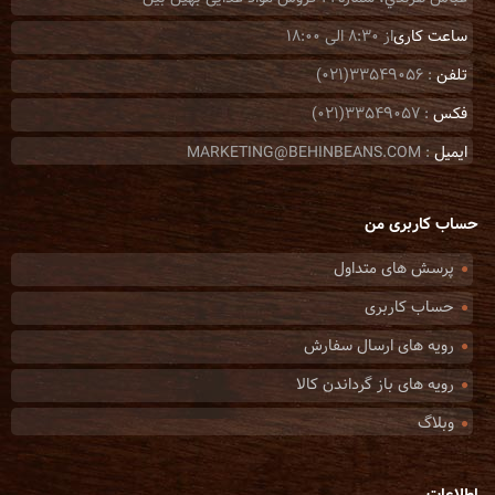
ساعت کاری
از 8:30 الی 18:00
تلفن
: 33549056(021)
فکس
: 33549057(021)
ایمیل
: MARKETING@BEHINBEANS.COM
حساب کاربری من
پرسش های متداول
حساب کاربری
رویه های ارسال سفارش
رویه های باز گرداندن کالا
وبلاگ