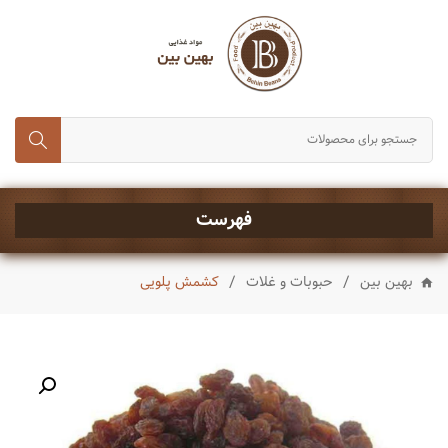
انواع برنج
حبوبات و غلات
رب، تن ماهی و کنسروجات
چای,قند و شکر
خشکبار
فهرست
ماکارونی و رشته
/
/
بهین بین
حبوبات و غلات
کشمش پلویی
انواع روغن
چاشنی ها
شیرینی و تنقلات
نوشیدنی ها
ادویه جات