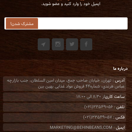
ایمیل خود را وارد کنید و عضو شوید.
درباره ما
آدرس
: تهران، خيابان صاحب جمع، ميدان امين السلطان، جنب بازارچه
عباس هرندي، شماره44 فروش مواد غذایی بهین بین
ساعت کاری
از 8:30 الی 18:00
تلفن
: 33549056(021)
فکس
: 33549057(021)
ایمیل
: MARKETING@BEHINBEANS.COM