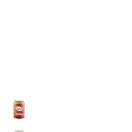
متفرقه