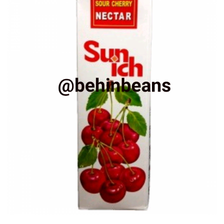
متفرقه