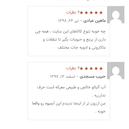
2 نظرات
5
از 5
ماهین عبادی
–
تیر 24, 1398
چه خوبه تنوع کالاهای این سایت ، همه چی
دارن از برنج و حبوبات بگیر تا تنقلات و
ماکارونی و ادویه جات مختلف
2 نظرات
5
از 5
حبیب مسجدی
–
اسفند 13, 1397
آب آلبالو خالص و طبیعی معرکه است حرف
نداررره .
من ارزون تر از اینجا ندیدم این آبمیوه رو واقعا
خوبه .