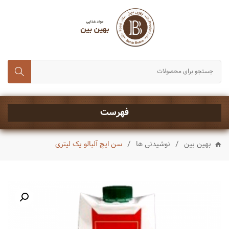
انواع برنج
حبوبات و غلات
رب، تن ماهی و کنسروجات
چای,قند و شکر
خشکبار
فهرست
ماکارونی و رشته
/
/
بهین بین
نوشیدنی ها
سن ایچ آلبالو یک لیتری
انواع روغن
چاشنی ها
شیرینی و تنقلات
نوشیدنی ها
ادویه جات