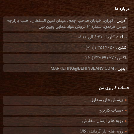
درباره ما
آدرس
: تهران، خيابان صاحب جمع، ميدان امين السلطان، جنب بازارچه
عباس هرندي، شماره44 فروش مواد غذایی بهین بین
ساعت کاری
از 8:30 الی 18:00
تلفن
: 33549056(021)
فکس
: 33549057(021)
ایمیل
: MARKETING@BEHINBEANS.COM
حساب کاربری من
پرسش های متداول
حساب کاربری
رویه های ارسال سفارش
رویه های باز گرداندن کالا