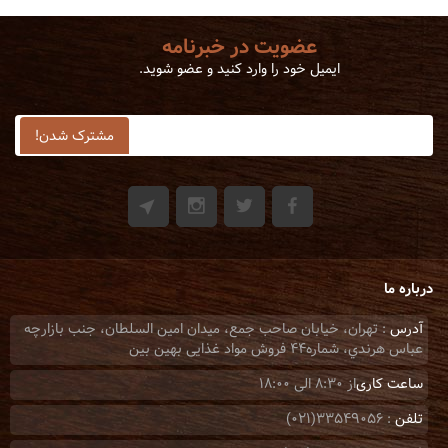
عضویت در خبرنامه
ایمیل خود را وارد کنید و عضو شوید.
درباره ما
آدرس
: تهران، خيابان صاحب جمع، ميدان امين السلطان، جنب بازارچه
عباس هرندي، شماره44 فروش مواد غذایی بهین بین
ساعت کاری
از 8:30 الی 18:00
تلفن
: 33549056(021)