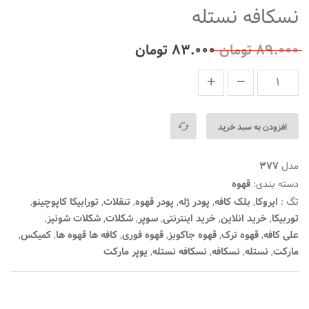
نسکافه نستله
۸۹.۰۰۰
تومان
۸۳.۰۰۰
تومان
افزودن به سبد خرید
مدل
377
دسته بندی:
قهوه
تگ :
ایروکا
,
بلک کافه
,
پودر ژله
,
پودر قهوه
,
تنقلات
,
تورابیکا کاپوچینو
,
توربیکا
,
خرید انلاین
,
خرید اینترنتی
,
سوپر
,
شکلات
,
شکلات شونیز
,
علی کافه
,
قهوه ترک
,
قهوه جاکوبز
,
قهوه فوری
,
کافه ها قهوه ها
,
کمیکس
,
مارکت
,
نستله
,
نسکافه
,
نسکافه نستله
,
یوپر مارکت