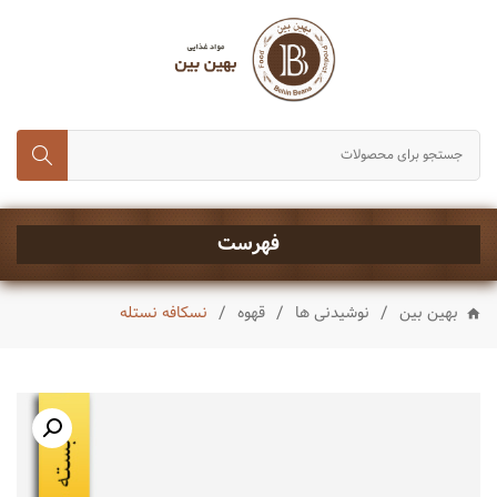
انواع برنج
حبوبات و غلات
رب، تن ماهی و کنسروجات
چای,قند و شکر
خشکبار
فهرست
ماکارونی و رشته
/
/
/
بهین بین
نوشیدنی ها
قهوه
نسکافه نستله
انواع روغن
چاشنی ها
شیرینی و تنقلات
نوشیدنی ها
ادویه جات