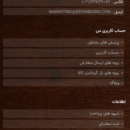
فکس
: 33549057(021)
ایمیل
: MARKETING@BEHINBEANS.COM
حساب کاربری من
پرسش های متداول
حساب کاربری
رویه های ارسال سفارش
رویه های باز گرداندن کالا
وبلاگ
اطلاعات
شیوه های پرداخت
ثبت سفارش