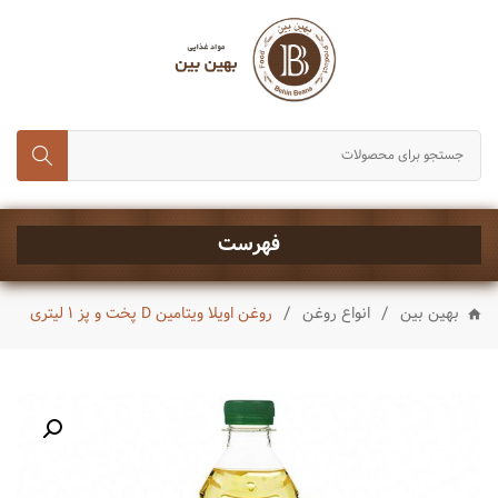
انواع برنج
حبوبات و غلات
رب، تن ماهی و کنسروجات
چای,قند و شکر
خشکبار
فهرست
ماکارونی و رشته
/
/
بهین بین
انواع روغن
روغن اویلا ویتامین D پخت و پز ۱ لیتری
انواع روغن
چاشنی ها
شیرینی و تنقلات
نوشیدنی ها
ادویه جات