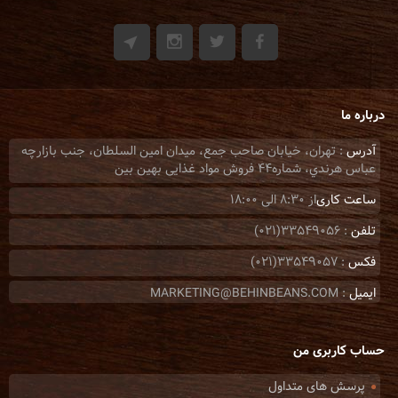
درباره ما
آدرس
: تهران، خيابان صاحب جمع، ميدان امين السلطان، جنب بازارچه
عباس هرندي، شماره44 فروش مواد غذایی بهین بین
ساعت کاری
از 8:30 الی 18:00
تلفن
: 33549056(021)
فکس
: 33549057(021)
ایمیل
: MARKETING@BEHINBEANS.COM
حساب کاربری من
پرسش های متداول