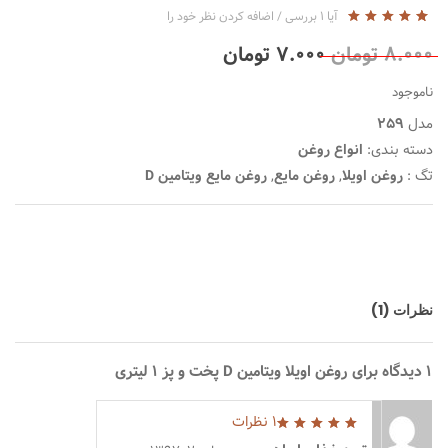
آیا
1
بررسی
/
اضافه کردن نظر خود را
5
1
5.00
از
۸.۰۰۰
تومان
۷.۰۰۰
تومان
بر
اساس
رتبه
ناموجود
بندی
توسط
مدل
259
مشتری
دسته بندی:
انواع روغن
تگ :
روغن اویلا
,
روغن مایع
,
روغن مایع ویتامین D
نظرات (1)
1 دیدگاه برای
روغن اویلا ویتامین D پخت و پز ۱ لیتری
1 نظرات
5
از 5