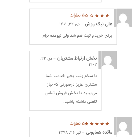
5 نظرات
3
از
علی نیک روش
–
دی 22, 1401
5
برنج خریدم ثبت هم شد ولی نیومده برام
بخش ارتباط مشتریان
–
دی 22,
1402
با سلام وقت بخیر خدمت شما
مشتری عزیز درصورتی که نیاز
می‌بینید با بخش فروش تماس
تلفنی داشته باشید.
5 نظرات
5
از 5
مائده همایونی
–
تیر 24, 1398