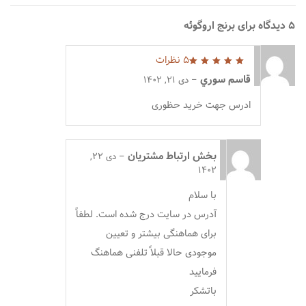
5 دیدگاه برای
برنج اروگوئه
5 نظرات
5
از 5
قاسم سوري
–
دی 21, 1402
ادرس جهت خرید حظوری
بخش ارتباط مشتریان
–
دی 22,
1402
با سلام
آدرس در سایت درج شده است. لطفاً
برای هماهنگی بیشتر و تعیین
موجودی حالا قبلاً تلفنی هماهنگ
فرمایید
باتشکر