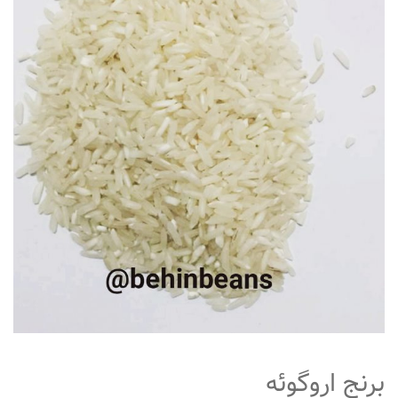
متفرقه
برنج اروگوئه