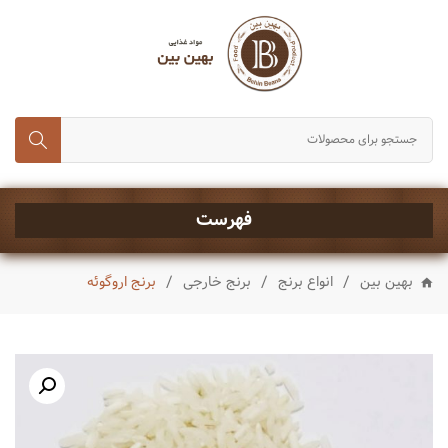
انواع برنج
حبوبات و غلات
رب، تن ماهی و کنسروجات
چای,قند و شکر
خشکبار
فهرست
ماکارونی و رشته
/
/
/
بهین بین
انواع برنج
برنج خارجی
برنج اروگوئه
انواع روغن
چاشنی ها
شیرینی و تنقلات
نوشیدنی ها
ادویه جات