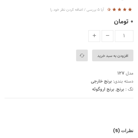
آیا
5
بررسی
/
اضافه کردن نظر خود را
5
5
4.60
از
۰
تومان
بر
اساس
رتبه
بندی
توسط
مشتری
افزودن به سبد خرید
مدل
127
دسته بندی:
برنج خارجی
تگ :
برنج
,
برنج اروگوئه
نظرات (5)