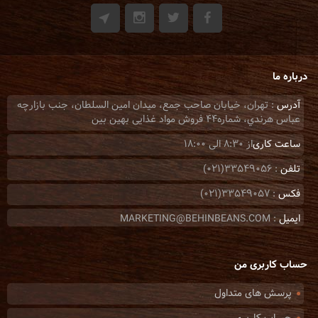
درباره ما
آدرس
: تهران، خيابان صاحب جمع، ميدان امين السلطان، جنب بازارچه
عباس هرندي، شماره44 فروش مواد غذایی بهین بین
ساعت کاری
از 8:30 الی 18:00
تلفن
: 33549056(021)
فکس
: 33549057(021)
ایمیل
: MARKETING@BEHINBEANS.COM
حساب کاربری من
پرسش های متداول