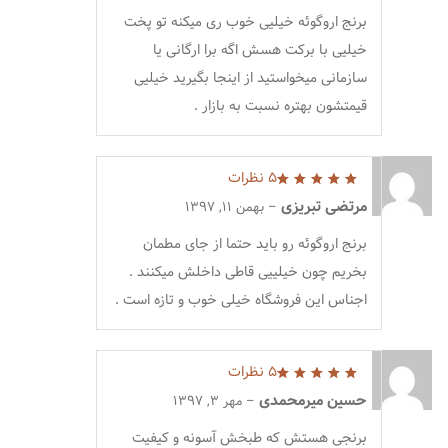
برنج اروگوئه خیلیی خوب ری میکنه تو پخت
خیلیی با برکت هسش اگه برا ارگانی یا
سازمانی میخواستید از اینجا بگیرید خیلیی
قیمتشون بهتره نسبت به بازار .
5 نظرات
5
از 5
مرتضی تبریزی
–
بهمن 11, 1397
برنج اروگوئه رو باید حتما از جای مطمان
بخریم چون خیلییی قاطی داخلش میکنند .
اجناس این فروشگاه خیلی خوب و تازه است .
5 نظرات
5
از 5
حسین میرمحمدی
–
مهر 3, 1397
برنجی هستش که طبخش آسونه و کیفیت