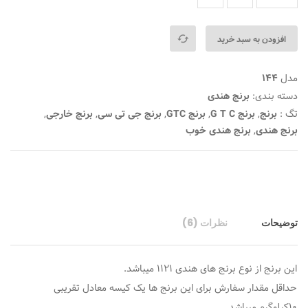
بندی
توسط
مشتری
افزودن به سبد خرید
مدل
144
دسته بندی:
برنج هندی
تگ :
برنج
,
برنج G T C
,
برنج GTC
,
برنج جی تی سی
,
برنج خارجی
,
برنج هندی
,
برنج هندی خوب
توضیحات
نظرات (6)
این برنج از نوع برنج های هندی ۱۱۲۱ میباشد.
حداقل مقدار سفارش برای این برنج ها یک کیسه معادل تقریبی
۱۰کیلوگرم میباشد .