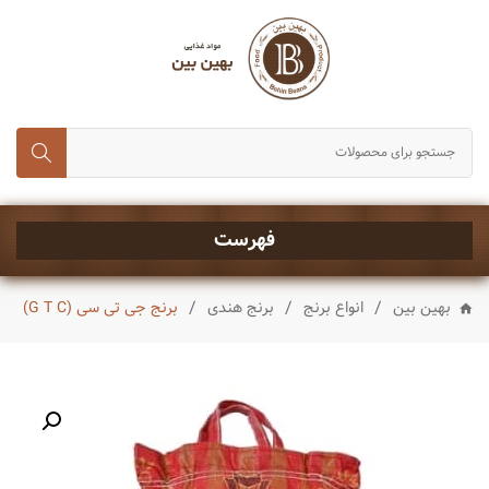
انواع برنج
حبوبات و غلات
رب، تن ماهی و کنسروجات
چای,قند و شکر
خشکبار
فهرست
ماکارونی و رشته
/
/
/
بهین بین
انواع برنج
برنج هندی
برنج جی تی سی (G T C)
انواع روغن
چاشنی ها
شیرینی و تنقلات
نوشیدنی ها
ادویه جات