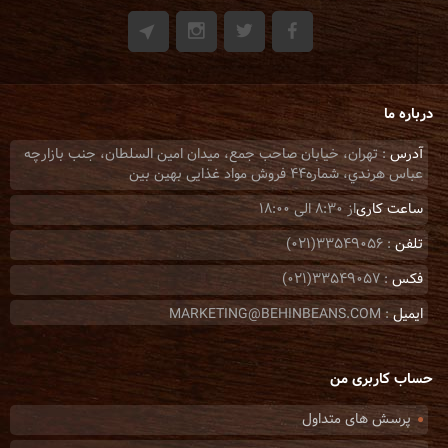
درباره ما
آدرس
: تهران، خيابان صاحب جمع، ميدان امين السلطان، جنب بازارچه
عباس هرندي، شماره44 فروش مواد غذایی بهین بین
ساعت کاری
از 8:30 الی 18:00
تلفن
: 33549056(021)
فکس
: 33549057(021)
ایمیل
: MARKETING@BEHINBEANS.COM
حساب کاربری من
پرسش های متداول