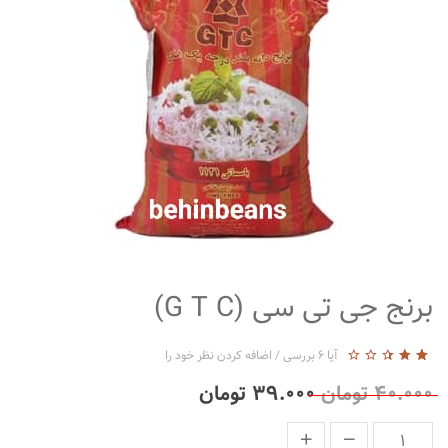
متفرقه
برنج جی تی سی (G T C)
آیا
6
بررسی
/
اضافه کردن نظر خود را
2.60
5
5
۴۰.۰۰۰
تومان
۳۹.۰۰۰
تومان
از
بر
اساس
رتبه