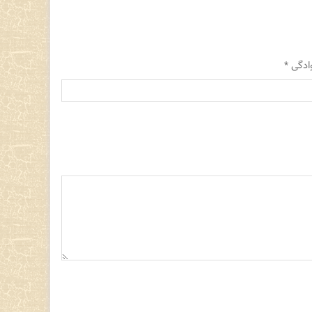
وادگی
*