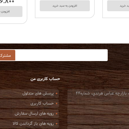
۱۶.۸۰۰
د خرید
افزودن به سبد خرید
افزودن ب
Git
Instagram
Twitter
Facebook
حساب کاربری من
: تهران، خيابان صاحب جمع، ميدان امين السلطان، جنب بازارچه عباس هرندي، شماره44
پرسش های متداول
حساب کاربری
رویه های ارسال سفارش
رویه های باز گرداندن کالا