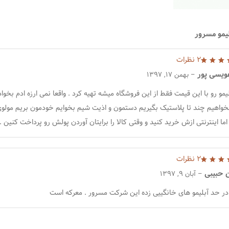
لیمو مسرور
2 نظرات
 5
عویسی پور
–
بهمن 17, 1397
یمو رو با این قیمت فقط از این فروشگاه میشه تهیه کرد . واقعا نمی ارزه ادم بخواد
بخواهیم چند تا پلاستیک بگیریم دستمون و اذیت شیم بخوایم خودمون بریم مولو
ا اینترنتی ازش خرید کنید و وقتی کالا را برایتان آوردن پولش رو پرداخت کنین .
2 نظرات
 5
حبیبی
–
آبان 9, 1397
 در حد آبلیمو های خانگییی زده این شرکت مسرور . معرکه است