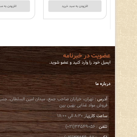
افزودن به سبد خرید
افزودن به سب
عضویت در خبرنامه
ایمیل خود را وارد کنید و عضو شوید.
درباره ما
آدرس
فروش مواد غذایی بهین بین
ساعت کاری
از 8:30 الی 18:00
تلفن
: 33549056(021)