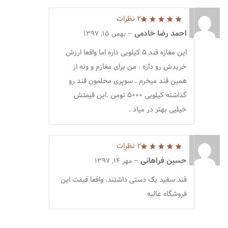
2 نظرات
5
از 5
احمد رضا خادمی
–
بهمن 15, 1397
این مغازه قند ۵ کیلویی داره اما واقعا ارزش
خریدش رو داره . من برای مغازم و ونه از
همین قند میخرم . سوپری محلمون قند رو
گذاشته کیلویی ۵۰۰۰ تومن .این قیمتش
خیلیی بهتر در میاد .
2 نظرات
5
از 5
حسین فراهانی
–
مهر 14, 1397
قند سفید یک دستی داشتند. واقعا قیمت این
فروشگاه عالیه