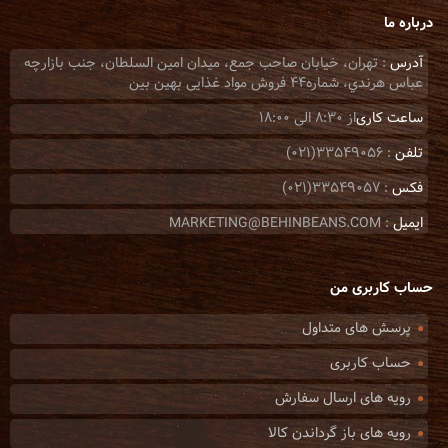
درباره ما
آدرس
: تهران، خيابان صاحب جمع، ميدان امين السلطان، جنب بازارچه
عباس هرندي، شماره44 فروش مواد غذایی بهین بین
ساعت کاری
از 8:30 الی 18:00
تلفن
: 33549056(021)
فکس
: 33549057(021)
ایمیل
: MARKETING@BEHINBEANS.COM
حساب کاربری من
پرسش های متداول
حساب کاربری
رویه های ارسال سفارش
رویه های باز گرداندن کالا