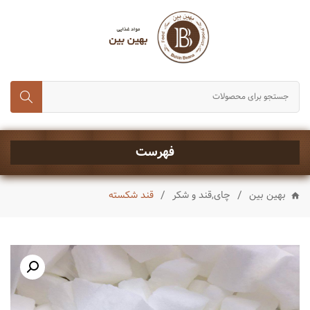
انواع برنج
حبوبات و غلات
رب، تن ماهی و کنسروجات
چای,قند و شکر
خشکبار
فهرست
ماکارونی و رشته
/
/
بهین بین
چای,قند و شکر
قند شکسته
انواع روغن
چاشنی ها
شیرینی و تنقلات
نوشیدنی ها
ادویه جات