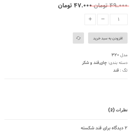
5
2
5.00
از
۴۹.۰۰۰
تومان
۴۷.۰۰۰
تومان
بر
اساس
رتبه
بندی
توسط
مشتری
افزودن به سبد خرید
مدل
320
دسته بندی:
چای,قند و شکر
تگ :
قند
نظرات (2)
2 دیدگاه برای
قند شکسته