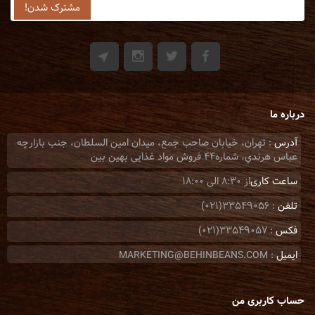
درباره ما
آدرس
: تهران، خيابان صاحب جمع، ميدان امين السلطان، جنب بازارچه
عباس هرندي، شماره44 فروش مواد غذایی بهین بین
ساعت کاری
از 8:30 الی 18:00
تلفن
: 33549056(021)
فکس
: 33549057(021)
ایمیل
: MARKETING@BEHINBEANS.COM
حساب کاربری من