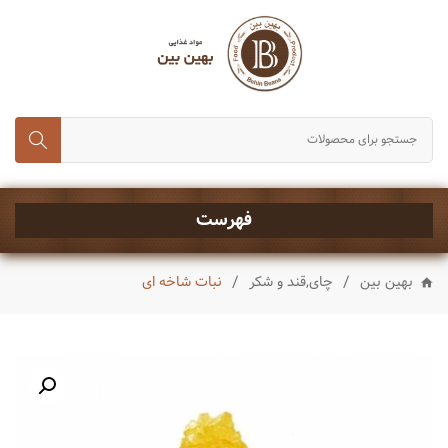
انواع برنج
حبوبات و غلات
رب، تن ماهی و کنسروجات
چای,قند و شکر
خشکبار
فهرست
ماکارونی و رشته
/
/
بهین بین
چای,قند و شکر
نبات شاخه ای
انواع روغن
چاشنی ها
شیرینی و تنقلات
نوشیدنی ها
ادویه جات