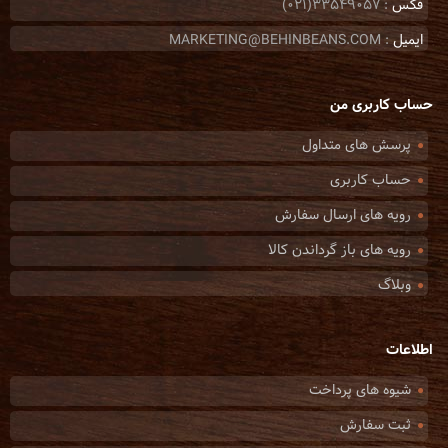
فکس
: 33549057(021)
ایمیل
: MARKETING@BEHINBEANS.COM
حساب کاربری من
پرسش های متداول
حساب کاربری
رویه های ارسال سفارش
رویه های باز گرداندن کالا
وبلاگ
اطلاعات
شیوه های پرداخت
ثبت سفارش