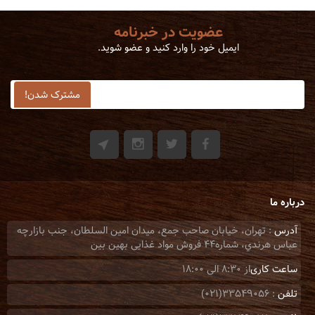
عضویت در خبرنامه
ایمیل خود را وارد کنید و عضو شوید.
درباره ما
آدرس
: تهران، خيابان صاحب جمع، ميدان امين السلطان، جنب بازارچه
عباس هرندي، شماره44 فروش مواد غذایی بهین بین
ساعت کاری
از 8:30 الی 18:00
تلفن
: 33549056(021)