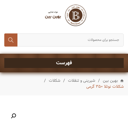
انواع برنج
حبوبات و غلات
رب، تن ماهی و کنسروجات
چای,قند و شکر
خشکبار
فهرست
ماکارونی و رشته
/
/
/
بهین بین
شیرینی و تنقلات
شکلات
انواع روغن
شکلات نوتلا ۳۵۰ گرمی
چاشنی ها
شیرینی و تنقلات
نوشیدنی ها
ادویه جات