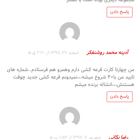
پاسخ دادن
آدینه محمد روشنفکر
اسفند 27, 1398 از 2:20 ق.ظ
من چهارتا کارت قرعه کشی دارم وهمرو هم فرستادم..شماره های
تایید من با۴۰ شروع میشه،،،نمیدونم قرعه کشی جدید چوقت
هستتش،،،انشاله برنده میشم
پاسخ دادن
رضا یکانی
شهریور 7, 1398 از 1:54 ب.ظ