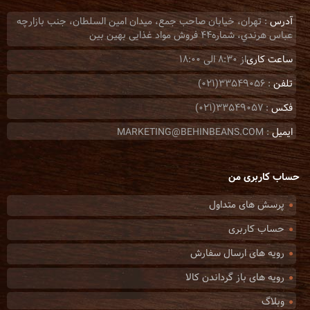
آدرس
: تهران، خيابان صاحب جمع، ميدان امين السلطان، جنب بازارچه
عباس هرندي، شماره44 فروش مواد غذایی بهین بین
ساعت کاری
از 8:30 الی 18:00
تلفن
: 33549056(021)
فکس
: 33549057(021)
ایمیل
: MARKETING@BEHINBEANS.COM
حساب کاربری من
پرسش های متداول
حساب کاربری
رویه های ارسال سفارش
رویه های باز گرداندن کالا
وبلاگ