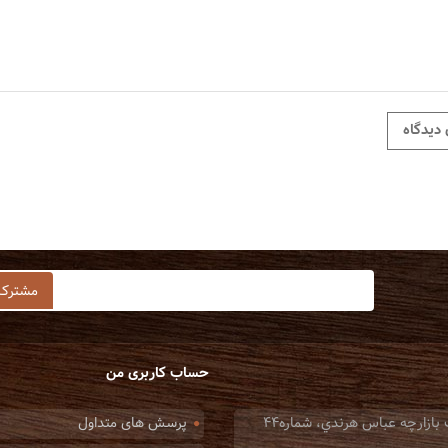
Git
Instagram
Twitter
Facebook
حساب کاربری من
: تهران، خيابان صاحب جمع، ميدان امين السلطان، جنب بازارچه عباس هرندي، شماره44
پرسش های متداول