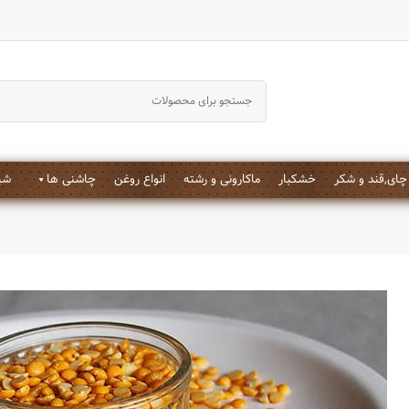
جستجو کردن
چای,قند و شکر
خشکبار
ماکارونی و رشته
انواع روغن
چاشنی ها
شیر