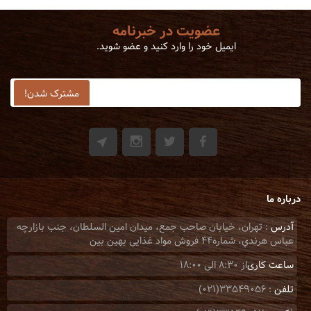
عضویت در خبرنامه
ایمیل خود را وارد کنید و عضو شوید.
درباره ما
آدرس
: تهران، خيابان صاحب جمع، ميدان امين السلطان، جنب بازارچه
عباس هرندي، شماره44 فروش مواد غذایی بهین بین
ساعت کاری
از 8:30 الی 18:00
تلفن
: 33549056(021)