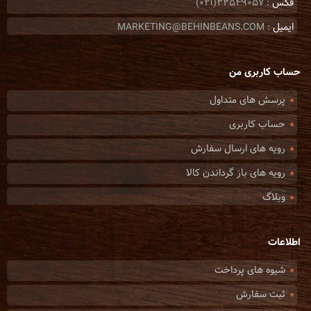
فکس
: 33549057(021)
ایمیل
: MARKETING@BEHINBEANS.COM
حساب کاربری من
پرسش های متداول
حساب کاربری
رویه های ارسال سفارش
رویه های باز گرداندن کالا
وبلاگ
اطلاعات
شیوه های پرداخت
ثبت سفارش